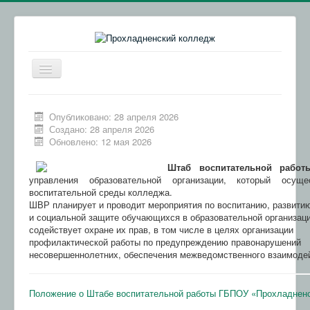
Включить/
выключить
навигацию
Главная
Опубликовано: 28 апреля 2026
Сведения об образовательной организации
Создано: 28 апреля 2026
Обновлено: 12 мая 2026
Абитуриентам
Штаб воспитательной работ
Обратная связь
управления образовательной организации, который осущ
воспитательной среды колледжа.
Колледжи КБР
ШВР планирует и проводит мероприятия по воспитанию, развити
и социальной защите обучающихся в образовательной организаци
ВСОКО
содействует охране их прав, в том числе в целях организации
профилактической работы по предупреждению правонарушений
Обращения граждан
несовершеннолетних, обеспечения межведомственного взаимоде
ИКОП "Сферум"
Осторожно, мошенники!
Положение о Штабе воспитательной работы ГБПОУ «Прохладнен