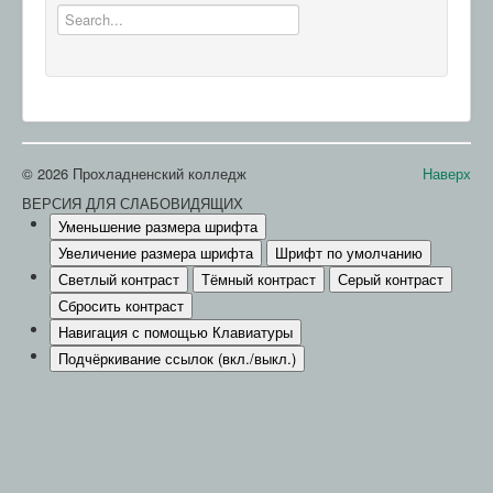
© 2026 Прохладненский колледж
Наверх
ВЕРСИЯ ДЛЯ СЛАБОВИДЯЩИХ
Уменьшение размера шрифта
Увеличение размера шрифта
Шрифт по умолчанию
Светлый контраст
Тёмный контраст
Серый контраст
Сбросить контраст
Навигация с помощью Клавиатуры
Подчёркивание ссылок (вкл./выкл.)