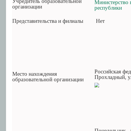
Учредитель образовательной
Электронная информационно-образовательная
Министерство 
среда
организации
республики
ТОР "Моя школа" СПО
Представительства и филиалы
Нет
Российская фед
Место нахождения
Прохладный, у
образовательной организации
Понедельник - 