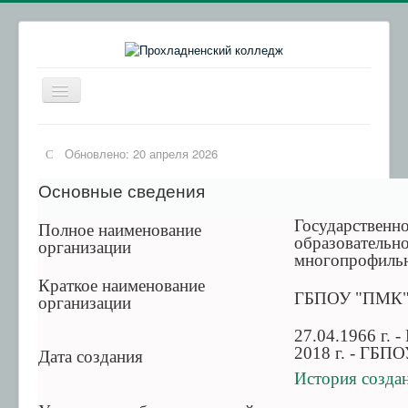
Включить/
выключить
навигацию
Главная
Обновлено: 20 апреля 2026
Сведения об образовательной организации
Основные сведения
Абитуриентам
Государственн
Обратная связь
Полное наименование
образовательн
организации
Колледжи КБР
многопрофиль
Краткое наименование
ВСОКО
ГБПОУ "ПМК
организации
Обращения граждан
27.04.1966 г. 
ИКОП "Сферум"
2018 г. - ГБП
Дата создания
История созд
Осторожно, мошенники!