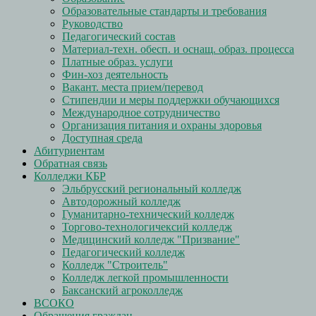
Образовательные стандарты и требования
Руководство
Педагогический состав
Материал-техн. обесп. и оснащ. образ. процесса
Платные образ. услуги
Фин-хоз деятельность
Вакант. места прием/перевод
Стипендии и меры поддержки обучающихся
Международное сотрудничество
Организация питания и охраны здоровья
Доступная среда
Абитуриентам
Обратная связь
Колледжи КБР
Эльбрусский региональный колледж
Автодорожный колледж
Гуманитарно-технический колледж
Торгово-технологичексий колледж
Медицинский колледж "Призвание"
Педагогический колледж
Колледж "Строитель"
Колледж легкой промышленности
Баксанский агроколледж
ВСОКО
Обращения граждан