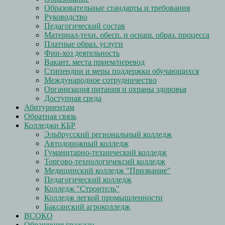
Образовательные стандарты и требования
Руководство
Педагогический состав
Материал-техн. обесп. и оснащ. образ. процесса
Платные образ. услуги
Фин-хоз деятельность
Вакант. места прием/перевод
Стипендии и меры поддержки обучающихся
Международное сотрудничество
Организация питания и охраны здоровья
Доступная среда
Абитуриентам
Обратная связь
Колледжи КБР
Эльбрусский региональный колледж
Автодорожный колледж
Гуманитарно-технический колледж
Торгово-технологичексий колледж
Медицинский колледж "Призвание"
Педагогический колледж
Колледж "Строитель"
Колледж легкой промышленности
Баксанский агроколледж
ВСОКО
Обращения граждан