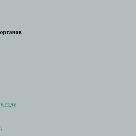
органов
у году
д